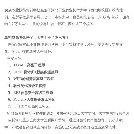
实战职业技能培训学校坐落于河北工业职业技术大学（西柏坡校区）校内北
侧。这所学校属于省属、公办、本科大学，也是河北省唯一的“双高”院校，拥有
约 2.2 万名学生，目前设有红旗、新石、西柏坡三个校区。
单招或高考落榜了，大学上不了怎么办？
来石家庄实战职业技能培训学校，学习实战技能，浸润大学素养，实现文
化、学历、技能改变人生目标…
主要专业
1、JAVAEE高级工程师
2、UI/UE设计师+新媒体运营师
3、WEB前端开发高级工程师
4、软件测试高级工程师
5、网络信息安全高级工程师
6、Python+大数据开发工程师
7、云计算全栈高级工程师
针对高考和中职落榜生的需2年时间在河北重点大学学习、大学生需培训6个月
依托河北重点公办大学互联网IT学院，通过分级培优个性教育，以小班教
学、产教融合高薪就业为目标，实施职业化实战演练打造企业急需人才。